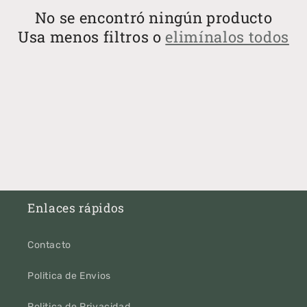
i
No se encontró ningún producto
Usa menos filtros o
elimínalos todos
ó
n
:
Enlaces rápidos
Contacto
Politica de Envios
Politica de Privacidad