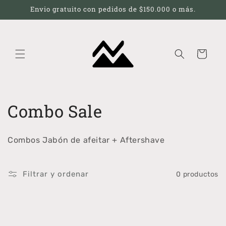
Ir
Envio gratuito con pedidos de $150.000 o más.
directamente
al contenido
Carrito
C
Combo Sale
o
Combos Jabón de afeitar + Aftershave
l
e
Filtrar y ordenar
0 productos
c
c