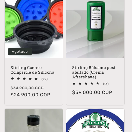
i
ó
n
:
Agotado
Stirling Cuenco
Stirling Bálsamo post
Colapsible de Silicona
afeitado (Crema
Aftershave)
22
(22)
reseñas
16
(16)
Precio
Precio
totales
$34.900,00 COP
reseñas
Precio
$59.000,00 COP
totales
habitual
$24.900,00 COP
de
habitual
oferta