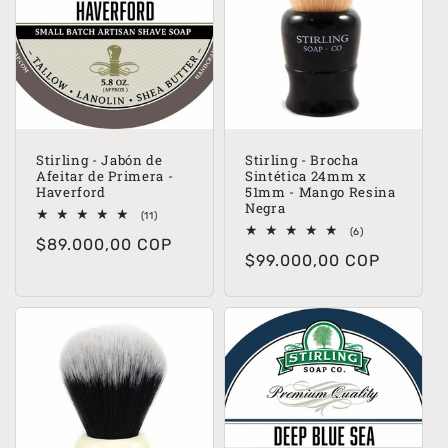
Stirling - Jabón de
Stirling - Brocha
Afeitar de Primera -
Sintética 24mm x
Haverford
51mm - Mango Resina
Negra
11
(11)
reseñas
6
(6)
Precio
$89.000,00 COP
totales
reseñas
Precio
$99.000,00 COP
totales
habitual
habitual