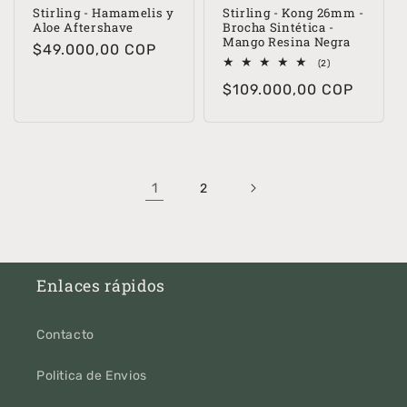
Stirling - Hamamelis y
Stirling - Kong 26mm -
Aloe Aftershave
Brocha Sintética -
Mango Resina Negra
Precio
$49.000,00 COP
2
(2)
habitual
reseñas
Precio
$109.000,00 COP
totales
habitual
1
2
Enlaces rápidos
Contacto
Politica de Envios