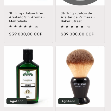
Stirling - Jabón Pre-
Stirling - Jabón de
Afeitado Sin Aroma -
Afeitar de Primera -
Mentolado
Baker Street
7
1
(7)
(1)
reseñas
reseñas
Precio
$39.000,00 COP
Precio
$89.000,00 COP
totales
totales
habitual
habitual
Agotado
Agotado