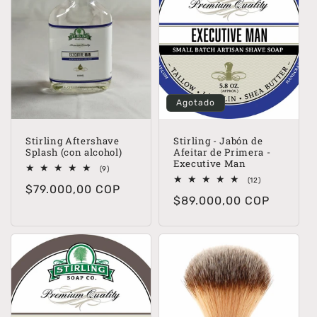
Agotado
Stirling Aftershave
Stirling - Jabón de
Splash (con alcohol)
Afeitar de Primera -
Executive Man
9
(9)
reseñas
12
(12)
Precio
$79.000,00 COP
totales
reseñas
Precio
$89.000,00 COP
totales
habitual
habitual