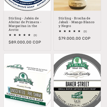
Stirling - Jabón de
Stirling - Brocha de
Afeitar de Primera -
Jabalí - Mango Blanco
Margaritas in the
y Negro
Arctic
3
(3)
reseñas
3
(3)
Precio
$79.000,00 COP
totales
reseñas
Precio
$89.000,00 COP
totales
habitual
habitual