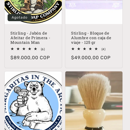
Agotado
Stirling - Jabón de
Stirling - Bloque de
Afeitar de Primera -
Alumbre con caja de
Mountain Man
viaje - 125 gr
6
4
(6)
(4)
reseñas
reseñas
Precio
$89.000,00 COP
Precio
$49.000,00 COP
totales
totales
habitual
habitual