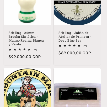
Stirling - 24mm -
Stirling - Jabón de
Brocha Sintética -
Afeitar de Primera -
Mango Resina Blanca
Deep Blue Sea
y Verde
9
(9)
reseñas
9
(9)
Precio
$89.000,00 COP
totales
reseñas
Precio
$99.000,00 COP
totales
habitual
habitual