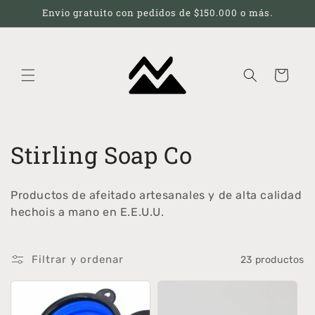
Ir
Envio gratuito con pedidos de $150.000 o más.
directamente
al contenido
Carrito
C
Stirling Soap Co
o
Productos de afeitado artesanales y de alta calidad
l
hechois a mano en E.E.U.U.
e
Filtrar y ordenar
23 productos
c
c