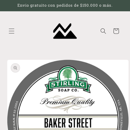
Ir
Envio gratuito con pedidos de $150.000 o más.
directamente
al contenido
Carrito
Ir
directamente
a la
información
del producto