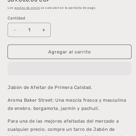
habitual
Los
gastos de envío
se calculan en la pantalla de pago.
Cantidad
Cantidad
Reducir
Aumentar
cantidad
cantidad
para
para
Stirling
Stirling
Agregar al carrito
-
-
Jabón
Jabón
de
de
Afeitar
Afeitar
de
de
Jabón de Afeitar de Primera Calidad.
Primera
Primera
-
-
Aroma Baker Street: Una mezcla fresca y masculina
Baker
Baker
de enebro, bergamota, jazmín y pachulí.
Street
Street
Para una de las mejores afeitadas del mercado a
cualquier precio, compre un tarro de Jabón de