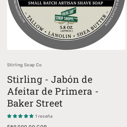
Abrir
elemento
multimedia
1
Stirling Soap Co
en
una
Stirling - Jabón de
ventana
modal
Afeitar de Primera -
Baker Street
1 reseña
Precio
$89.000,00 COP