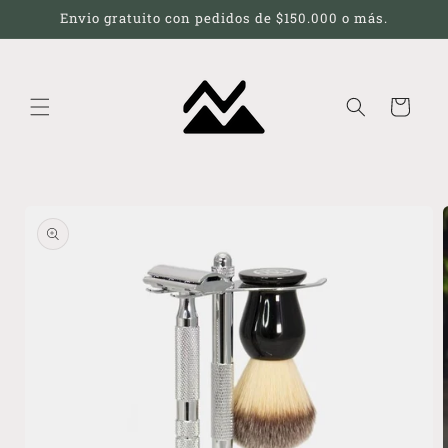
Ir
Envio gratuito con pedidos de $150.000 o más.
directamente
al contenido
Carrito
Ir
directamente
a la
información
del producto