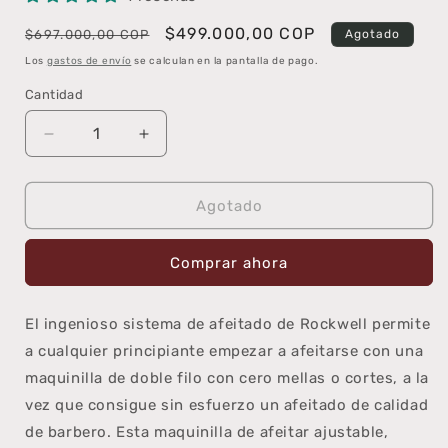
Precio
Precio
$499.000,00 COP
$697.000,00 COP
Agotado
habitual
de
Los
gastos de envío
se calculan en la pantalla de pago.
oferta
Cantidad
Cantidad
Reducir
Aumentar
cantidad
cantidad
para
para
Rockwell
Rockwell
Agotado
Kit
Kit
de
de
Comprar ahora
3
3
piezas
piezas
con
con
El ingenioso sistema de afeitado de Rockwell permite
Maquina
Maquina
a cualquier principiante empezar a afeitarse con una
de
de
Afeitar
Afeitar
maquinilla de doble filo con cero mellas o cortes, a la
6C
6C
vez que consigue sin esfuerzo un afeitado de calidad
de barbero. Esta maquinilla de afeitar ajustable,