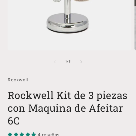
Abrir
A
elemento
multimedia
de
1
/
3
1
en
una
Rockwell
ventana
modal
Rockwell Kit de 3 piezas
con Maquina de Afeitar
6C
4 reseñas